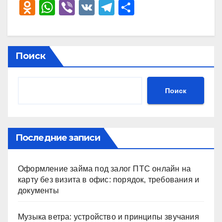
O
W
Vi
V
T
О
d
h
b
K
el
тп
n
at
er
e
р
o
s
gr
а
Поиск
kl
A
a
в
a
p
m
и
Поиск
ss
p
ть
ni
ki
Последние записи
Оформление займа под залог ПТС онлайн на
карту без визита в офис: порядок, требования и
документы
Музыка ветра: устройство и принципы звучания