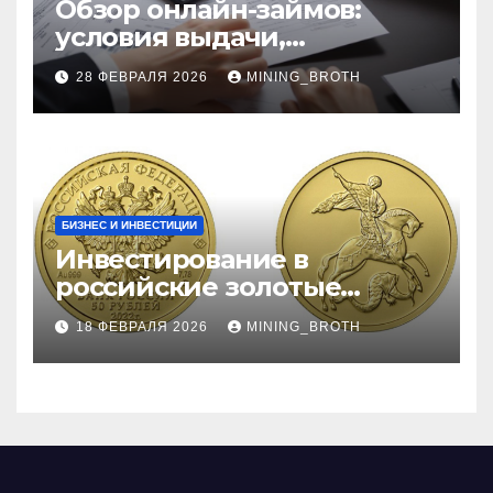
Обзор онлайн-займов:
условия выдачи,
процентные ставки и
28 ФЕВРАЛЯ 2026
MINING_BROTH
требования к заемщикам
БИЗНЕС И ИНВЕСТИЦИИ
Инвестирование в
российские золотые
монеты: подробное
18 ФЕВРАЛЯ 2026
MINING_BROTH
руководство