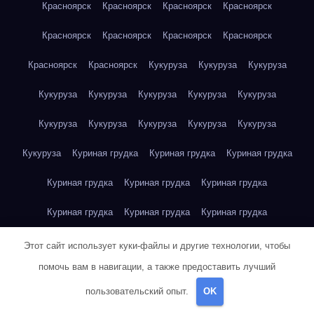
Красноярск
Красноярск
Красноярск
Красноярск
Красноярск
Красноярск
Красноярск
Красноярск
Красноярск
Красноярск
Кукуруза
Кукуруза
Кукуруза
Кукуруза
Кукуруза
Кукуруза
Кукуруза
Кукуруза
Кукуруза
Кукуруза
Кукуруза
Кукуруза
Кукуруза
Кукуруза
Куриная грудка
Куриная грудка
Куриная грудка
Куриная грудка
Куриная грудка
Куриная грудка
Куриная грудка
Куриная грудка
Куриная грудка
Куриная грудка
Куриная грудка
Куриная грудка
Этот сайт использует куки-файлы и другие технологии, чтобы
помочь вам в навигации, а также предоставить лучший
Куриная грудка
Куриная грудка
Куриная грудка
пользовательский опыт.
OK
Куриная грудка
Куриное яйцо
Куриное яйцо
Куриное яйцо