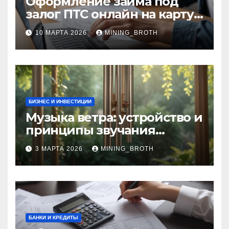
Оформление займа под
залог ПТС онлайн на карту
без визита в офис: порядок,
10 МАРТА 2026
MINING_BROTH
требования и документы
БИЗНЕС И ИНВЕСТИЦИИ
Музыка ветра: устройство и
принципы звучания
колокольчиков
3 МАРТА 2026
MINING_BROTH
БАНКИ И КРЕДИТЫ