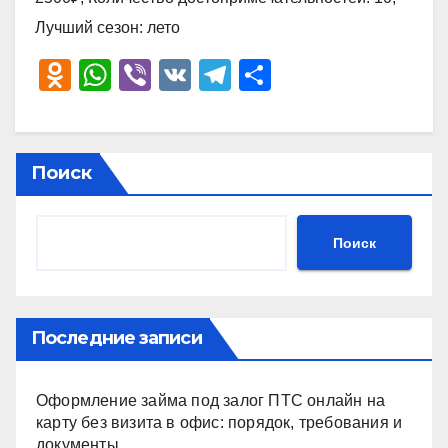
Лучший сезон: лето
O
W
Vi
V
T
О
d
h
b
K
el
тп
n
at
er
e
р
o
s
gr
а
Поиск
kl
A
a
в
a
p
m
и
Поиск
ss
p
ть
ni
ki
Последние записи
Оформление займа под залог ПТС онлайн на
карту без визита в офис: порядок, требования и
документы