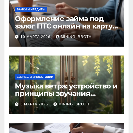
БАНКИ И КРЕДИТЫ
Оформление займа под
залог ПТС онлайн на карту
без визита в офис: порядок,
10 МАРТА 2026
MINING_BROTH
требования и документы
БИЗНЕС И ИНВЕСТИЦИИ
Музыка ветра: устройство и
принципы звучания
колокольчиков
3 МАРТА 2026
MINING_BROTH