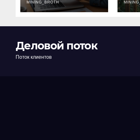
офис: порядок,
MINING_BROTH
кол
MINING
требования и
документы
Деловой поток
Поток клиентов