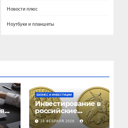
Новости плюс
Ноутбуки и планшеты
БИЗНЕС И ИНВЕСТИЦИИ
Инвестирование в
ия
российские
золотые монеты:
18 ФЕВРАЛЯ 2026
подробное