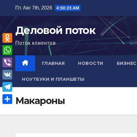
Перейти
Пт. Авг 7th, 2026
4:50:24 AM
к
содержимому
Деловой поток
Поток клиентов
O
d
W
ГЛАВНАЯ
НОВОСТИ
БИЗНЕС
n
h
V
o
НОУТБУКИ И ПЛАНШЕТЫ
a
i
V
k
t
b
K
l
T
Макароны
s
e
a
e
A
О
r
s
l
p
т
s
e
p
п
n
g