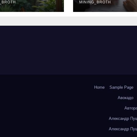
окольчиков
_BROTH
ставки и
MINING_BROTH
требования к
заемщикам
Home
Sample Page
Авокадо
Автор
Александр Пуш
Александр Пуш