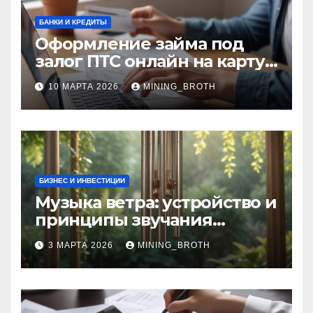
БАНКИ И КРЕДИТЫ
Оформление займа под
залог ПТС онлайн на карту
без визита в офис: порядок,
10 МАРТА 2026
MINING_BROTH
требования и документы
БИЗНЕС И ИНВЕСТИЦИИ
Музыка ветра: устройство и
принципы звучания
колокольчиков
3 МАРТА 2026
MINING_BROTH