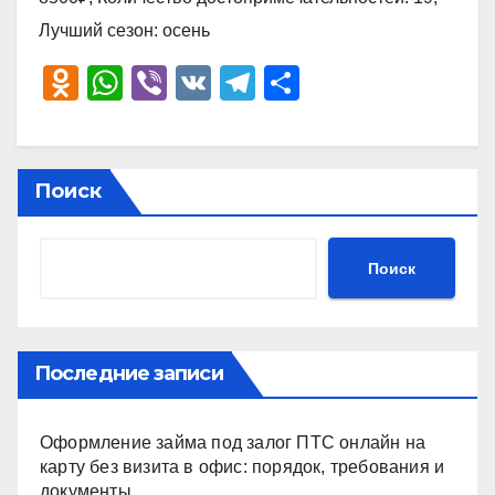
Лучший сезон: осень
O
W
Vi
V
T
О
d
h
b
K
el
тп
n
at
er
e
р
o
s
gr
а
Поиск
kl
A
a
в
a
p
m
и
Поиск
ss
p
ть
ni
ki
Последние записи
Оформление займа под залог ПТС онлайн на
карту без визита в офис: порядок, требования и
документы