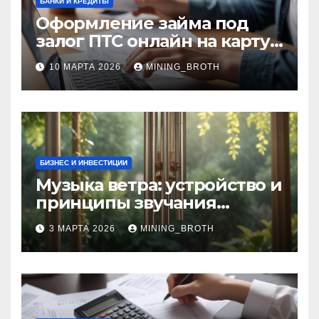
БАНКИ И КРЕДИТЫ
Оформление займа под
залог ПТС онлайн на карту
без визита в офис: порядок,
10 МАРТА 2026
MINING_BROTH
требования и документы
БИЗНЕС И ИНВЕСТИЦИИ
Музыка ветра: устройство и
принципы звучания
колокольчиков
3 МАРТА 2026
MINING_BROTH