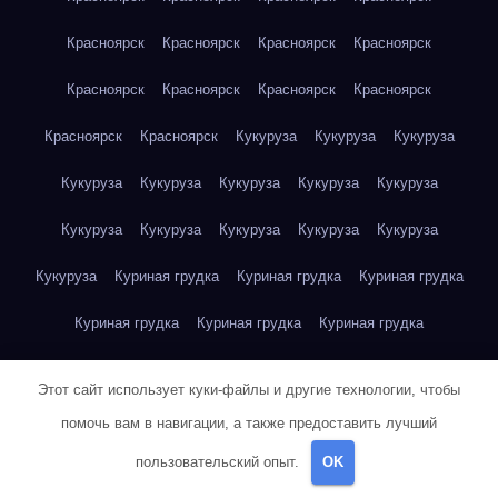
Красноярск
Красноярск
Красноярск
Красноярск
Красноярск
Красноярск
Красноярск
Красноярск
Красноярск
Красноярск
Кукуруза
Кукуруза
Кукуруза
Кукуруза
Кукуруза
Кукуруза
Кукуруза
Кукуруза
Кукуруза
Кукуруза
Кукуруза
Кукуруза
Кукуруза
Кукуруза
Куриная грудка
Куриная грудка
Куриная грудка
Куриная грудка
Куриная грудка
Куриная грудка
Куриная грудка
Куриная грудка
Куриная грудка
Этот сайт использует куки-файлы и другие технологии, чтобы
Куриная грудка
Куриная грудка
Куриная грудка
помочь вам в навигации, а также предоставить лучший
пользовательский опыт.
OK
Куриная грудка
Куриная грудка
Куриная грудка