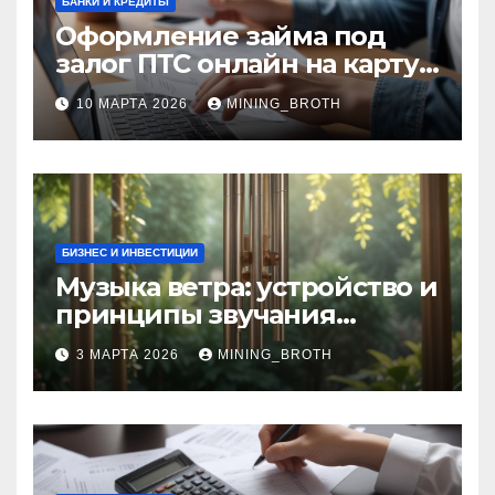
БАНКИ И КРЕДИТЫ
Оформление займа под
залог ПТС онлайн на карту
без визита в офис: порядок,
10 МАРТА 2026
MINING_BROTH
требования и документы
БИЗНЕС И ИНВЕСТИЦИИ
Музыка ветра: устройство и
принципы звучания
колокольчиков
3 МАРТА 2026
MINING_BROTH