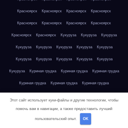
Красноярск
Красноярск
Красноярск
Красноярск
Красноярск
Красноярск
Красноярск
Красноярск
Красноярск
Красноярск
Кукуруза
Кукуруза
Кукуруза
Кукуруза
Кукуруза
Кукуруза
Кукуруза
Кукуруза
Кукуруза
Кукуруза
Кукуруза
Кукуруза
Кукуруза
Кукуруза
Куриная грудка
Куриная грудка
Куриная грудка
Куриная грудка
Куриная грудка
Куриная грудка
Куриная грудка
Куриная грудка
Куриная грудка
Этот сайт использует куки-файлы и другие технологии, чтобы
Куриная грудка
Куриная грудка
Куриная грудка
помочь вам в навигации, а также предоставить лучший
пользовательский опыт.
OK
Куриная грудка
Куриная грудка
Куриная грудка