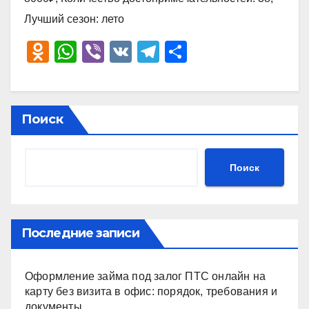
Лучший сезон: лето
O
W
Vi
V
T
О
d
h
b
K
el
тп
n
at
er
e
р
o
s
gr
а
Поиск
kl
A
a
в
a
p
m
и
Поиск
ss
p
ть
ni
ki
Последние записи
Оформление займа под залог ПТС онлайн на
карту без визита в офис: порядок, требования и
документы