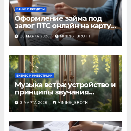
БАНКИ И КРЕДИТЫ
Оформление займа под
залог ПТС онлайн на карту
без визита в офис: порядок,
10 МАРТА 2026
MINING_BROTH
требования и документы
БИЗНЕС И ИНВЕСТИЦИИ
Музыка ветра: устройство и
принципы звучания
колокольчиков
3 МАРТА 2026
MINING_BROTH