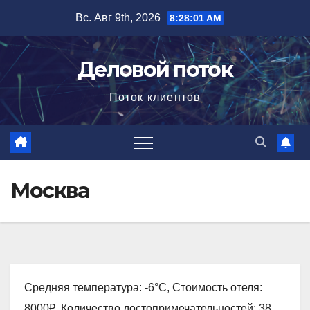
Перейти
Вс. Авг 9th, 2026
8:28:02 AM
к
содержимому
Деловой поток
Поток клиентов
Москва
Средняя температура: -6°C, Стоимость отеля:
8000₽, Количество достопримечательностей: 38,