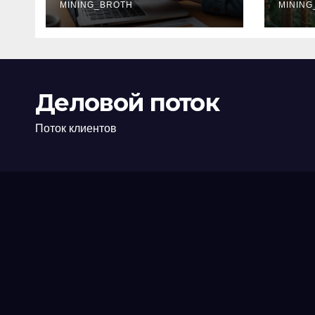
офис: порядок,
MINING_BROTH
кол
MINING
требования и
документы
Деловой поток
Поток клиентов