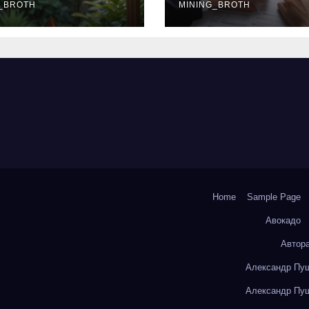
окольчиков
_BROTH
ставки и
MINING_BROTH
требования к
заемщикам
Home
Sample Page
Авокадо
Автор
Александр Пуш
Александр Пуш