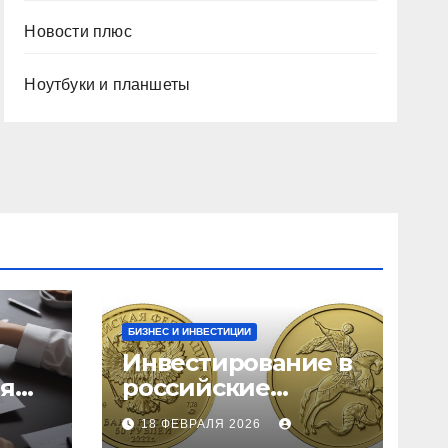
Новости плюс
Ноутбуки и планшеты
БИЗНЕС И ИНВЕСТИЦИИ
Инвестирование в
ия
российские
золотые монеты:
18 ФЕВРАЛЯ 2026
подробное