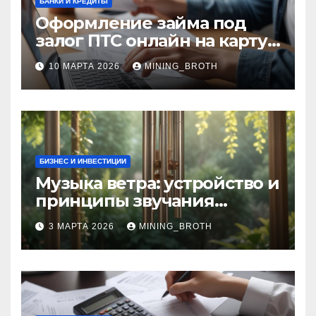
БАНКИ И КРЕДИТЫ
Оформление займа под
залог ПТС онлайн на карту
без визита в офис: порядок,
10 МАРТА 2026
MINING_BROTH
требования и документы
БИЗНЕС И ИНВЕСТИЦИИ
Музыка ветра: устройство и
принципы звучания
колокольчиков
3 МАРТА 2026
MINING_BROTH