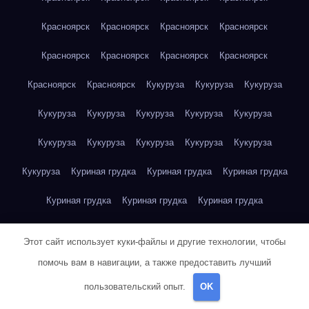
Красноярск
Красноярск
Красноярск
Красноярск
Красноярск
Красноярск
Красноярск
Красноярск
Красноярск
Красноярск
Кукуруза
Кукуруза
Кукуруза
Кукуруза
Кукуруза
Кукуруза
Кукуруза
Кукуруза
Кукуруза
Кукуруза
Кукуруза
Кукуруза
Кукуруза
Кукуруза
Куриная грудка
Куриная грудка
Куриная грудка
Куриная грудка
Куриная грудка
Куриная грудка
Куриная грудка
Куриная грудка
Куриная грудка
Этот сайт использует куки-файлы и другие технологии, чтобы
Куриная грудка
Куриная грудка
Куриная грудка
помочь вам в навигации, а также предоставить лучший
пользовательский опыт.
OK
Куриная грудка
Куриная грудка
Куриная грудка