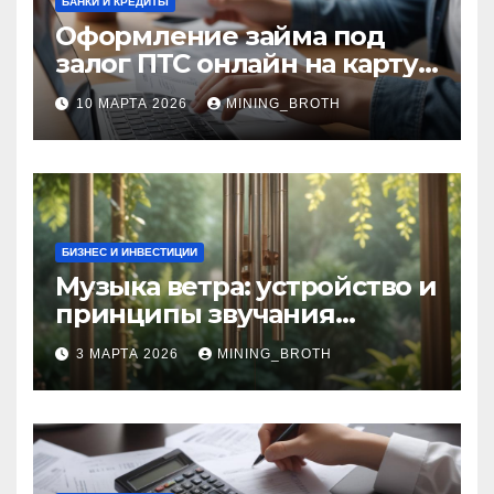
БАНКИ И КРЕДИТЫ
Оформление займа под
залог ПТС онлайн на карту
без визита в офис: порядок,
10 МАРТА 2026
MINING_BROTH
требования и документы
БИЗНЕС И ИНВЕСТИЦИИ
Музыка ветра: устройство и
принципы звучания
колокольчиков
3 МАРТА 2026
MINING_BROTH