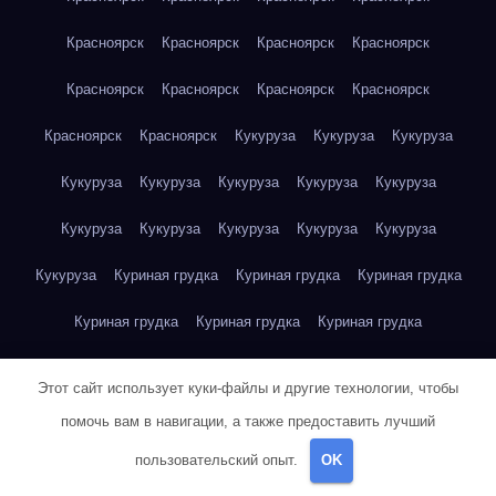
Красноярск
Красноярск
Красноярск
Красноярск
Красноярск
Красноярск
Красноярск
Красноярск
Красноярск
Красноярск
Кукуруза
Кукуруза
Кукуруза
Кукуруза
Кукуруза
Кукуруза
Кукуруза
Кукуруза
Кукуруза
Кукуруза
Кукуруза
Кукуруза
Кукуруза
Кукуруза
Куриная грудка
Куриная грудка
Куриная грудка
Куриная грудка
Куриная грудка
Куриная грудка
Куриная грудка
Куриная грудка
Куриная грудка
Этот сайт использует куки-файлы и другие технологии, чтобы
Куриная грудка
Куриная грудка
Куриная грудка
помочь вам в навигации, а также предоставить лучший
пользовательский опыт.
OK
Куриная грудка
Куриная грудка
Куриная грудка