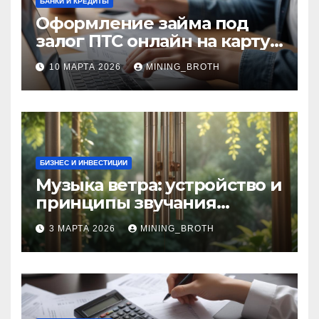
БАНКИ И КРЕДИТЫ
Оформление займа под
залог ПТС онлайн на карту
без визита в офис: порядок,
10 МАРТА 2026
MINING_BROTH
требования и документы
БИЗНЕС И ИНВЕСТИЦИИ
Музыка ветра: устройство и
принципы звучания
колокольчиков
3 МАРТА 2026
MINING_BROTH