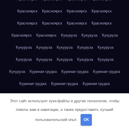
Красноярск
Красноярск
Красноярск
Красноярск
Красноярск
Красноярск
Красноярск
Красноярск
Красноярск
Красноярск
Кукуруза
Кукуруза
Кукуруза
Кукуруза
Кукуруза
Кукуруза
Кукуруза
Кукуруза
Кукуруза
Кукуруза
Кукуруза
Кукуруза
Кукуруза
Кукуруза
Куриная грудка
Куриная грудка
Куриная грудка
Куриная грудка
Куриная грудка
Куриная грудка
Куриная грудка
Куриная грудка
Куриная грудка
Этот сайт использует куки-файлы и другие технологии, чтобы
Куриная грудка
Куриная грудка
Куриная грудка
помочь вам в навигации, а также предоставить лучший
пользовательский опыт.
OK
Куриная грудка
Куриная грудка
Куриная грудка