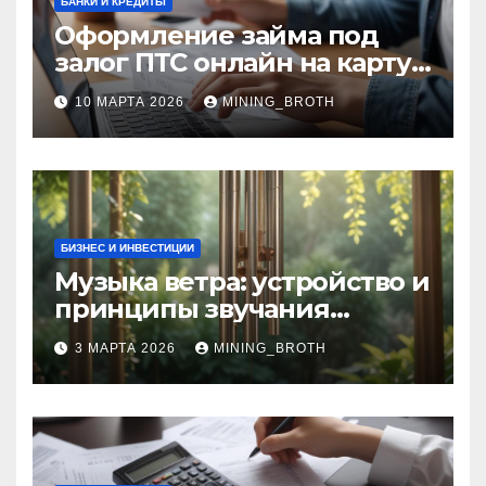
БАНКИ И КРЕДИТЫ
Оформление займа под
залог ПТС онлайн на карту
без визита в офис: порядок,
10 МАРТА 2026
MINING_BROTH
требования и документы
БИЗНЕС И ИНВЕСТИЦИИ
Музыка ветра: устройство и
принципы звучания
колокольчиков
3 МАРТА 2026
MINING_BROTH