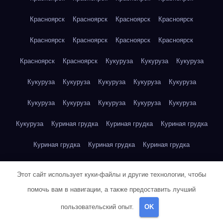
Красноярск
Красноярск
Красноярск
Красноярск
Красноярск
Красноярск
Красноярск
Красноярск
Красноярск
Красноярск
Кукуруза
Кукуруза
Кукуруза
Кукуруза
Кукуруза
Кукуруза
Кукуруза
Кукуруза
Кукуруза
Кукуруза
Кукуруза
Кукуруза
Кукуруза
Кукуруза
Куриная грудка
Куриная грудка
Куриная грудка
Куриная грудка
Куриная грудка
Куриная грудка
Куриная грудка
Куриная грудка
Куриная грудка
Этот сайт использует куки-файлы и другие технологии, чтобы
Куриная грудка
Куриная грудка
Куриная грудка
помочь вам в навигации, а также предоставить лучший
пользовательский опыт.
OK
Куриная грудка
Куриная грудка
Куриная грудка