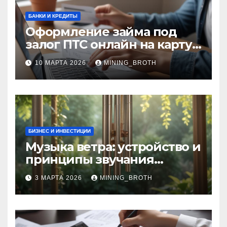
БАНКИ И КРЕДИТЫ
Оформление займа под
залог ПТС онлайн на карту
без визита в офис: порядок,
10 МАРТА 2026
MINING_BROTH
требования и документы
БИЗНЕС И ИНВЕСТИЦИИ
Музыка ветра: устройство и
принципы звучания
колокольчиков
3 МАРТА 2026
MINING_BROTH