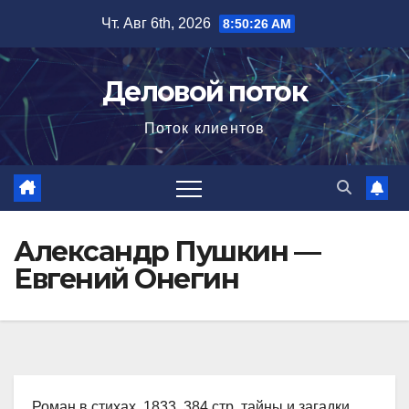
Перейти
Чт. Авг 6th, 2026
8:50:27 AM
к
содержимому
Деловой поток
Поток клиентов
Александр Пушкин —
Евгений Онегин
Роман в стихах, 1833, 384 стр. тайны и загадки