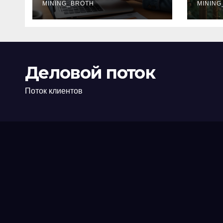
офис: порядок,
MINING_BROTH
кол
MINING
требования и
документы
Деловой поток
Поток клиентов