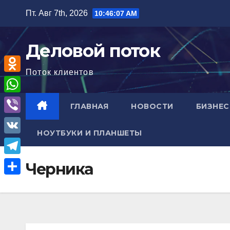
Перейти
Пт. Авг 7th, 2026
10:46:08 AM
к
содержимому
Деловой поток
Поток клиентов
O
d
W
ГЛАВНАЯ
НОВОСТИ
БИЗНЕС
n
h
V
o
НОУТБУКИ И ПЛАНШЕТЫ
a
i
V
k
t
b
K
l
T
Черника
s
e
a
e
A
О
r
s
l
p
т
s
e
p
п
n
g