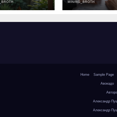
окольчиков
_BROTH
ставки и
MINING_BROTH
требования к
заемщикам
Home
Sample Page
Авокадо
Автор
Александр Пуш
Александр Пуш