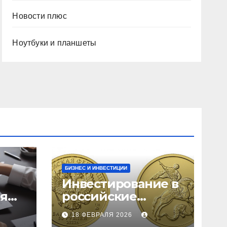
Новости плюс
Ноутбуки и планшеты
БИЗНЕС И ИНВЕСТИЦИИ
Инвестирование в
ия
российские
золотые монеты:
18 ФЕВРАЛЯ 2026
подробное