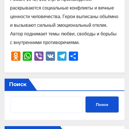
раскрываются социальные конфликты и вечные
ценности человечества. Герои выписаны объёмно
и вызывают сильный эмоциональный отклик.
Автор поднимает темы любви, свободы и борьбы
с внутренними противоречиями.
O
W
Vi
V
T
О
d
h
b
K
el
тп
n
at
er
e
р
o
s
gr
а
Поиск
kl
A
a
в
a
p
m
и
Поиск
ss
p
ть
ni