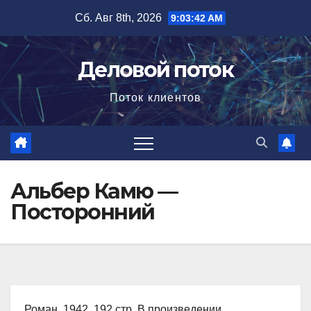
Перейти
Сб. Авг 8th, 2026
9:03:43 AM
к
содержимому
Деловой поток
Поток клиентов
Альбер Камю —
Посторонний
Роман, 1942, 192 стр. В произведении