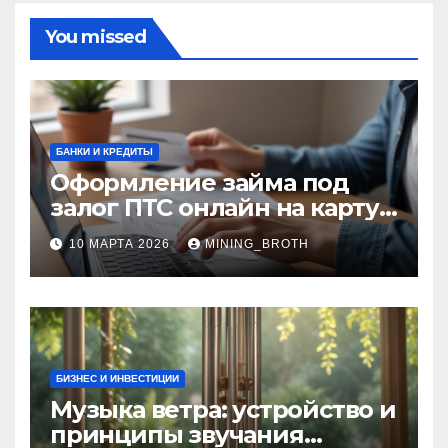
You missed
БАНКИ И КРЕДИТЫ
Оформление займа под
залог ПТС онлайн на карту
без визита в офис: порядок,
10 МАРТА 2026
MINING_BROTH
требования и документы
БИЗНЕС И ИНВЕСТИЦИИ
Музыка ветра: устройство и
принципы звучания