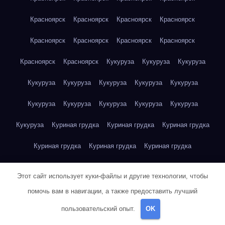
Красноярск
Красноярск
Красноярск
Красноярск
Красноярск
Красноярск
Красноярск
Красноярск
Красноярск
Красноярск
Кукуруза
Кукуруза
Кукуруза
Кукуруза
Кукуруза
Кукуруза
Кукуруза
Кукуруза
Кукуруза
Кукуруза
Кукуруза
Кукуруза
Кукуруза
Кукуруза
Куриная грудка
Куриная грудка
Куриная грудка
Куриная грудка
Куриная грудка
Куриная грудка
Куриная грудка
Куриная грудка
Куриная грудка
Этот сайт использует куки-файлы и другие технологии, чтобы
Куриная грудка
Куриная грудка
Куриная грудка
помочь вам в навигации, а также предоставить лучший
пользовательский опыт.
OK
Куриная грудка
Куриная грудка
Куриная грудка