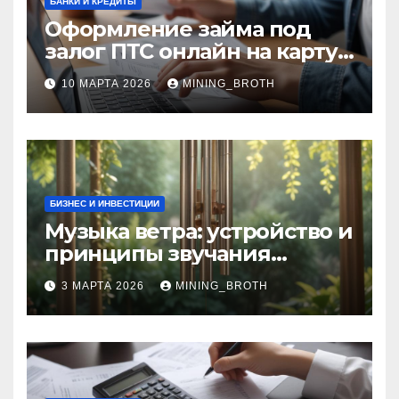
БАНКИ И КРЕДИТЫ
Оформление займа под
залог ПТС онлайн на карту
без визита в офис: порядок,
10 МАРТА 2026
MINING_BROTH
требования и документы
БИЗНЕС И ИНВЕСТИЦИИ
Музыка ветра: устройство и
принципы звучания
колокольчиков
3 МАРТА 2026
MINING_BROTH