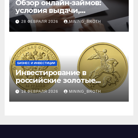
Обзор онлайн-займов:
условия выдачи,
процентные ставки и
28 ФЕВРАЛЯ 2026
MINING_BROTH
требования к заемщикам
БИЗНЕС И ИНВЕСТИЦИИ
Инвестирование в
российские золотые
монеты: подробное
18 ФЕВРАЛЯ 2026
MINING_BROTH
руководство