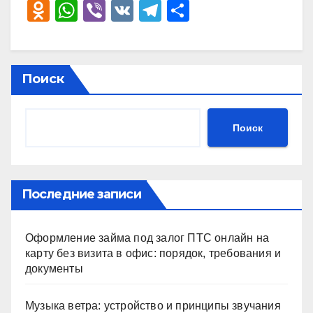
O
W
Vi
V
T
О
d
h
b
K
el
тп
n
at
er
e
р
o
s
gr
а
Поиск
kl
A
a
в
a
p
m
и
Поиск
ss
p
ть
ni
ki
Последние записи
Оформление займа под залог ПТС онлайн на
карту без визита в офис: порядок, требования и
документы
Музыка ветра: устройство и принципы звучания