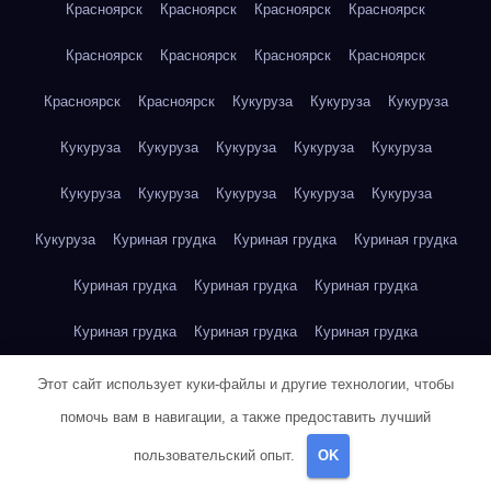
Красноярск
Красноярск
Красноярск
Красноярск
Красноярск
Красноярск
Красноярск
Красноярск
Красноярск
Красноярск
Кукуруза
Кукуруза
Кукуруза
Кукуруза
Кукуруза
Кукуруза
Кукуруза
Кукуруза
Кукуруза
Кукуруза
Кукуруза
Кукуруза
Кукуруза
Кукуруза
Куриная грудка
Куриная грудка
Куриная грудка
Куриная грудка
Куриная грудка
Куриная грудка
Куриная грудка
Куриная грудка
Куриная грудка
Куриная грудка
Куриная грудка
Куриная грудка
Этот сайт использует куки-файлы и другие технологии, чтобы
помочь вам в навигации, а также предоставить лучший
Куриная грудка
Куриная грудка
Куриная грудка
пользовательский опыт.
OK
Куриная грудка
Куриное яйцо
Куриное яйцо
Куриное яйцо