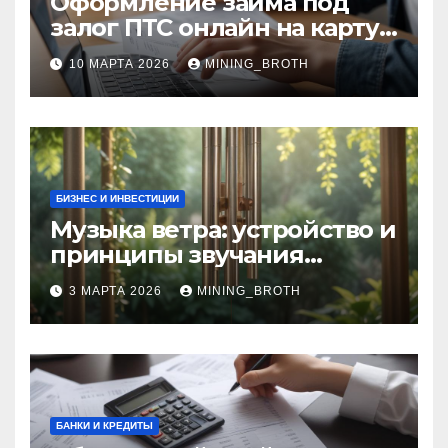
Оформление займа под
залог ПТС онлайн на карту
без визита в офис: порядок,
10 МАРТА 2026
MINING_BROTH
требования и документы
БИЗНЕС И ИНВЕСТИЦИИ
Музыка ветра: устройство и
принципы звучания
колокольчиков
3 МАРТА 2026
MINING_BROTH
БАНКИ И КРЕДИТЫ