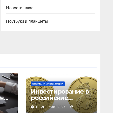
Новости плюс
Ноутбуки и планшеты
БИЗНЕС И ИНВЕСТИЦИИ
Инвестирование в
ия
российские
золотые монеты:
18 ФЕВРАЛЯ 2026
подробное