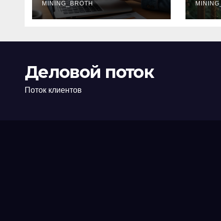
офис: порядок,
MINING_BROTH
кол
MINING
требования и
документы
Деловой поток
Поток клиентов