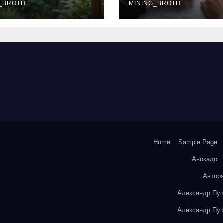
окольчиков
_BROTH
ставки и
MINING_BROTH
требования к
заемщикам
Home
Sample Page
Авокадо
Автор
Александр Пуш
Александр Пуш