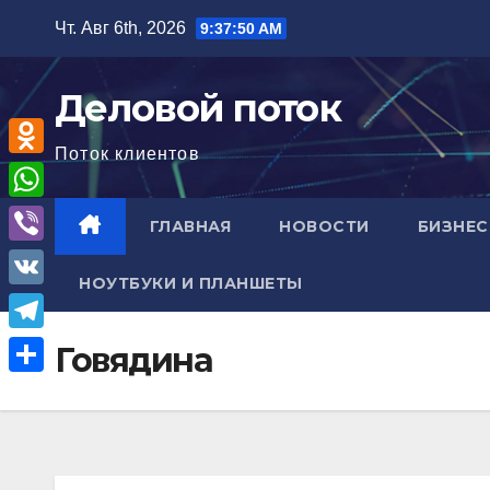
Перейти
Чт. Авг 6th, 2026
9:37:51 AM
к
содержимому
Деловой поток
Поток клиентов
O
d
W
ГЛАВНАЯ
НОВОСТИ
БИЗНЕС
n
h
V
o
НОУТБУКИ И ПЛАНШЕТЫ
a
i
V
k
t
b
K
l
T
Говядина
s
e
a
e
A
О
r
s
l
p
т
s
e
p
п
n
g