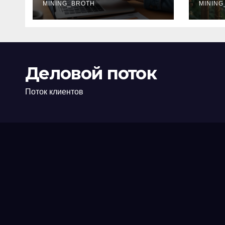
офис: порядок,
MINING_BROTH
кол
MINING
требования и
документы
Деловой поток
Поток клиентов