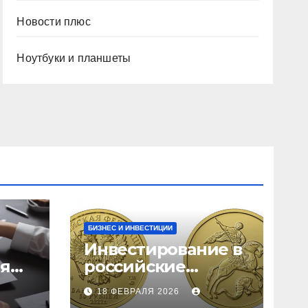
Новости плюс
Ноутбуки и планшеты
БИЗНЕС И ИНВЕСТИЦИИ
Инвестирование в
ия
российские
золотые монеты:
18 ФЕВРАЛЯ 2026
подробное