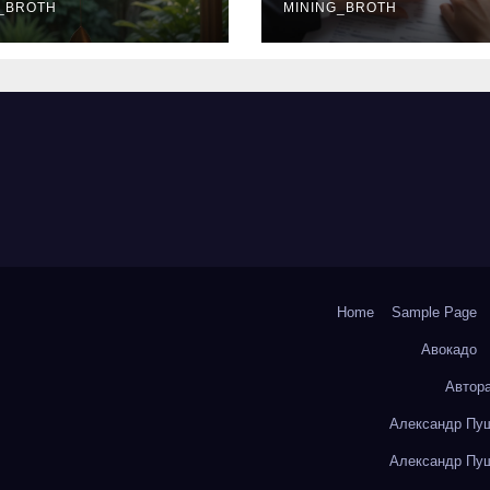
окольчиков
_BROTH
ставки и
MINING_BROTH
требования к
заемщикам
Home
Sample Page
Авокадо
Автор
Александр Пуш
Александр Пуш