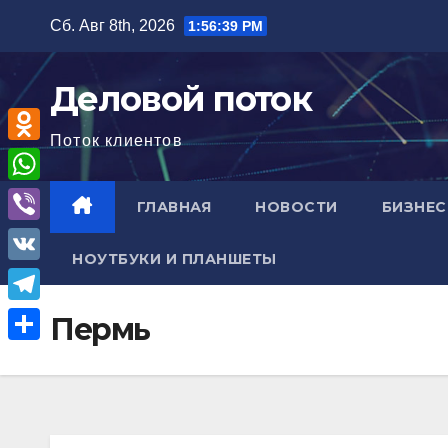
Перейти
Сб. Авг 8th, 2026
1:56:40 PM
к
содержимому
Деловой поток
Поток клиентов
O
d
W
ГЛАВНАЯ
НОВОСТИ
БИЗНЕС
n
h
V
o
НОУТБУКИ И ПЛАНШЕТЫ
a
i
V
k
t
b
K
l
T
Пермь
s
e
a
e
A
О
r
s
l
p
т
s
e
p
п
n
g