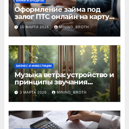
БАНКИ И КРЕДИТЫ
Оформление займа под
залог ПТС онлайн на карту
без визита в офис: порядок,
10 МАРТА 2026
MINING_BROTH
требования и документы
БИЗНЕС И ИНВЕСТИЦИИ
Музыка ветра: устройство и
принципы звучания
колокольчиков
3 МАРТА 2026
MINING_BROTH