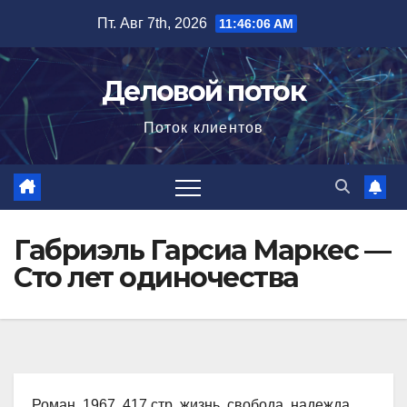
Перейти
Пт. Авг 7th, 2026
11:46:07 AM
к
содержимому
Деловой поток
Поток клиентов
Габриэль Гарсиа Маркес —
Сто лет одиночества
Роман, 1967, 417 стр. жизнь, свобода, надежда