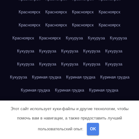
Красноярск
Красноярск
Красноярск
Красноярск
Красноярск
Красноярск
Красноярск
Красноярск
Красноярск
Красноярск
Кукуруза
Кукуруза
Кукуруза
Кукуруза
Кукуруза
Кукуруза
Кукуруза
Кукуруза
Кукуруза
Кукуруза
Кукуруза
Кукуруза
Кукуруза
Кукуруза
Куриная грудка
Куриная грудка
Куриная грудка
Куриная грудка
Куриная грудка
Куриная грудка
Куриная грудка
Куриная грудка
Куриная грудка
Этот сайт использует куки-файлы и другие технологии, чтобы
Куриная грудка
Куриная грудка
Куриная грудка
помочь вам в навигации, а также предоставить лучший
пользовательский опыт.
OK
Куриная грудка
Куриная грудка
Куриная грудка