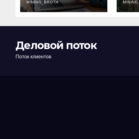
офис: порядок,
MINING_BROTH
кол
MINING
требования и
документы
Деловой поток
Поток клиентов