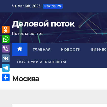
Перейти
Чт. Авг 6th, 2026
8:07:37 PM
к
содержимому
Деловой поток
Поток клиентов
O
d
W
ГЛАВНАЯ
НОВОСТИ
БИЗНЕС
n
h
V
o
НОУТБУКИ И ПЛАНШЕТЫ
a
i
V
k
t
b
K
l
T
Москва
s
e
a
e
A
О
r
s
l
p
т
s
e
p
п
n
g