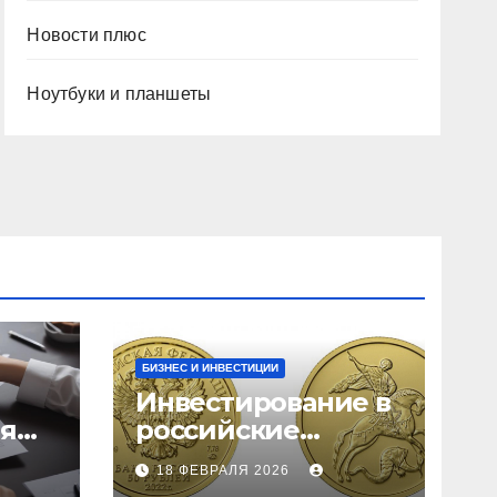
Новости плюс
Ноутбуки и планшеты
БИЗНЕС И ИНВЕСТИЦИИ
Инвестирование в
ия
российские
золотые монеты:
18 ФЕВРАЛЯ 2026
подробное