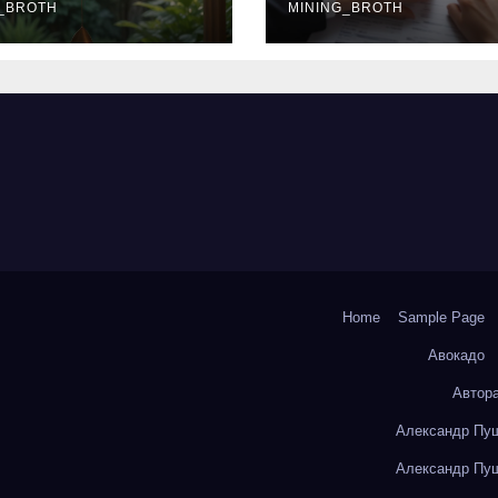
окольчиков
_BROTH
ставки и
MINING_BROTH
требования к
заемщикам
Home
Sample Page
Авокадо
Автор
Александр Пуш
Александр Пуш