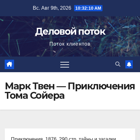
Перейти
Вс. Авг 9th, 2026
10:32:11 AM
к
содержимому
Деловой поток
Поток клиентов
Марк Твен — Приключения
Тома Сойера
Приключения, 1876, 290 стр. тайны и загадки