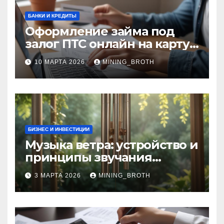
БАНКИ И КРЕДИТЫ
Оформление займа под
залог ПТС онлайн на карту
без визита в офис: порядок,
10 МАРТА 2026
MINING_BROTH
требования и документы
БИЗНЕС И ИНВЕСТИЦИИ
Музыка ветра: устройство и
принципы звучания
колокольчиков
3 МАРТА 2026
MINING_BROTH