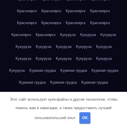
Красноярск
Красноярск
Красноярск
Красноярск
Красноярск
Красноярск
Красноярск
Красноярск
Красноярск
Красноярск
Кукуруза
Кукуруза
Кукуруза
Кукуруза
Кукуруза
Кукуруза
Кукуруза
Кукуруза
Кукуруза
Кукуруза
Кукуруза
Кукуруза
Кукуруза
Кукуруза
Куриная грудка
Куриная грудка
Куриная грудка
Куриная грудка
Куриная грудка
Куриная грудка
Куриная грудка
Куриная грудка
Куриная грудка
Этот сайт использует куки-файлы и другие технологии, чтобы
Куриная грудка
Куриная грудка
Куриная грудка
помочь вам в навигации, а также предоставить лучший
пользовательский опыт.
OK
Куриная грудка
Куриная грудка
Куриная грудка