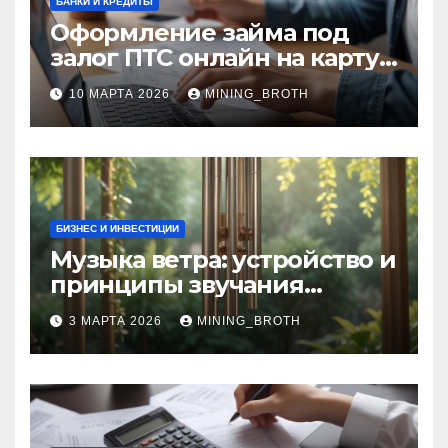
БАНКИ И КРЕДИТЫ
Оформление займа под
залог ПТС онлайн на карту
без визита в офис: порядок,
10 МАРТА 2026
MINING_BROTH
требования и документы
БИЗНЕС И ИНВЕСТИЦИИ
Музыка ветра: устройство и
принципы звучания
колокольчиков
3 МАРТА 2026
MINING_BROTH