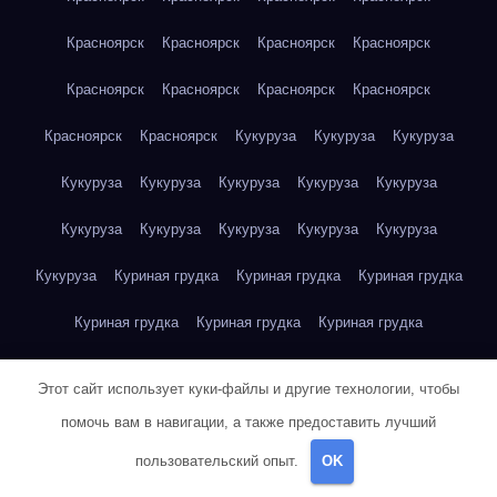
Красноярск
Красноярск
Красноярск
Красноярск
Красноярск
Красноярск
Красноярск
Красноярск
Красноярск
Красноярск
Кукуруза
Кукуруза
Кукуруза
Кукуруза
Кукуруза
Кукуруза
Кукуруза
Кукуруза
Кукуруза
Кукуруза
Кукуруза
Кукуруза
Кукуруза
Кукуруза
Куриная грудка
Куриная грудка
Куриная грудка
Куриная грудка
Куриная грудка
Куриная грудка
Куриная грудка
Куриная грудка
Куриная грудка
Этот сайт использует куки-файлы и другие технологии, чтобы
Куриная грудка
Куриная грудка
Куриная грудка
помочь вам в навигации, а также предоставить лучший
пользовательский опыт.
OK
Куриная грудка
Куриная грудка
Куриная грудка