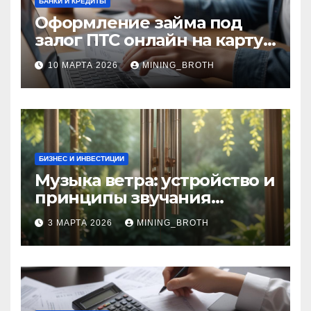
БАНКИ И КРЕДИТЫ
Оформление займа под
залог ПТС онлайн на карту
без визита в офис: порядок,
10 МАРТА 2026
MINING_BROTH
требования и документы
БИЗНЕС И ИНВЕСТИЦИИ
Музыка ветра: устройство и
принципы звучания
колокольчиков
3 МАРТА 2026
MINING_BROTH