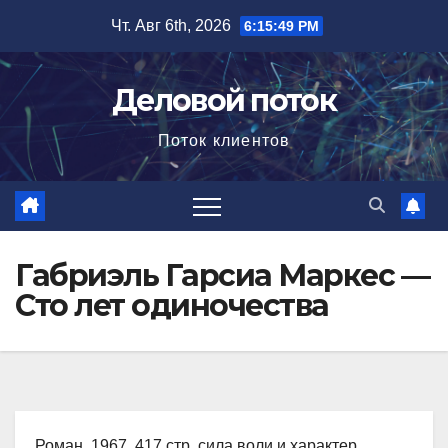
Перейти
Чт. Авг 6th, 2026
6:15:50 PM
к
содержимому
Деловой поток
Поток клиентов
Габриэль Гарсиа Маркес —
Сто лет одиночества
Роман, 1967, 417 стр. сила воли и характер