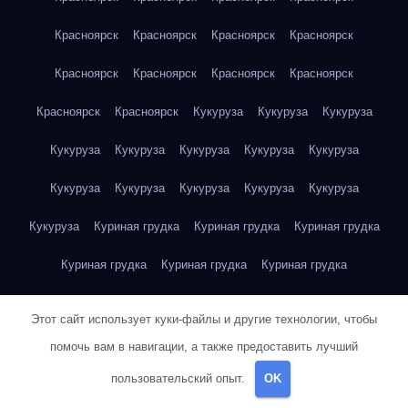
Красноярск
Красноярск
Красноярск
Красноярск
Красноярск
Красноярск
Красноярск
Красноярск
Красноярск
Красноярск
Кукуруза
Кукуруза
Кукуруза
Кукуруза
Кукуруза
Кукуруза
Кукуруза
Кукуруза
Кукуруза
Кукуруза
Кукуруза
Кукуруза
Кукуруза
Кукуруза
Куриная грудка
Куриная грудка
Куриная грудка
Куриная грудка
Куриная грудка
Куриная грудка
Куриная грудка
Куриная грудка
Куриная грудка
Этот сайт использует куки-файлы и другие технологии, чтобы
Куриная грудка
Куриная грудка
Куриная грудка
помочь вам в навигации, а также предоставить лучший
пользовательский опыт.
OK
Куриная грудка
Куриная грудка
Куриная грудка