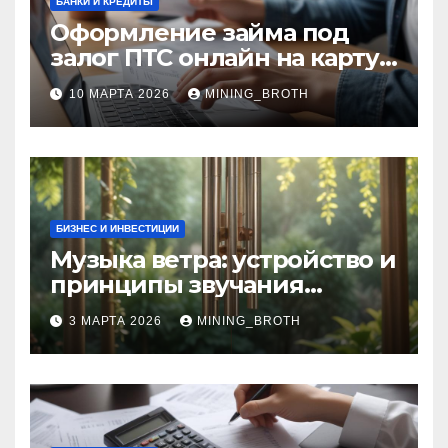
БАНКИ И КРЕДИТЫ
Оформление займа под
залог ПТС онлайн на карту
без визита в офис: порядок,
10 МАРТА 2026
MINING_BROTH
требования и документы
БИЗНЕС И ИНВЕСТИЦИИ
Музыка ветра: устройство и
принципы звучания
колокольчиков
3 МАРТА 2026
MINING_BROTH