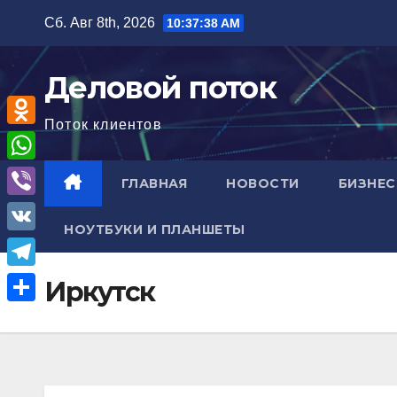
Перейти
Сб. Авг 8th, 2026
10:37:39 AM
к
содержимому
Деловой поток
Поток клиентов
O
d
W
ГЛАВНАЯ
НОВОСТИ
БИЗНЕС
n
h
V
o
НОУТБУКИ И ПЛАНШЕТЫ
a
i
V
k
t
b
K
l
T
Иркутск
s
e
a
e
A
О
r
s
l
p
т
s
e
p
п
n
g