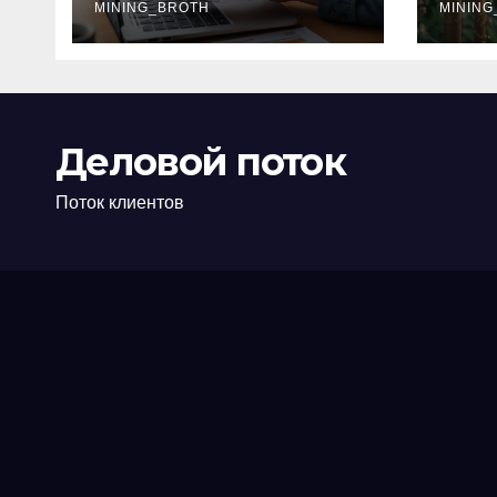
офис: порядок,
MINING_BROTH
кол
MINING
требования и
документы
Деловой поток
Поток клиентов