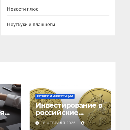
Новости плюс
Ноутбуки и планшеты
БИЗНЕС И ИНВЕСТИЦИИ
Инвестирование в
ия
российские
золотые монеты:
18 ФЕВРАЛЯ 2026
подробное