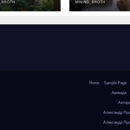
окольчиков
_BROTH
ставки и
MINING_BROTH
требования к
заемщикам
Home
Sample Page
Авокадо
Автор
Александр Пуш
Александр Пуш