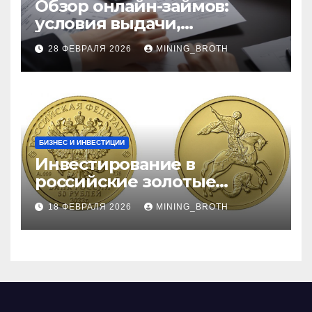
Обзор онлайн-займов:
условия выдачи,
процентные ставки и
28 ФЕВРАЛЯ 2026
MINING_BROTH
требования к заемщикам
БИЗНЕС И ИНВЕСТИЦИИ
Инвестирование в
российские золотые
монеты: подробное
18 ФЕВРАЛЯ 2026
MINING_BROTH
руководство