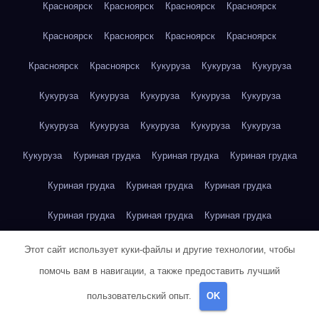
Красноярск
Красноярск
Красноярск
Красноярск
Красноярск
Красноярск
Красноярск
Красноярск
Красноярск
Красноярск
Кукуруза
Кукуруза
Кукуруза
Кукуруза
Кукуруза
Кукуруза
Кукуруза
Кукуруза
Кукуруза
Кукуруза
Кукуруза
Кукуруза
Кукуруза
Кукуруза
Куриная грудка
Куриная грудка
Куриная грудка
Куриная грудка
Куриная грудка
Куриная грудка
Куриная грудка
Куриная грудка
Куриная грудка
Куриная грудка
Куриная грудка
Куриная грудка
Этот сайт использует куки-файлы и другие технологии, чтобы
помочь вам в навигации, а также предоставить лучший
Куриная грудка
Куриная грудка
Куриная грудка
пользовательский опыт.
OK
Куриная грудка
Куриное яйцо
Куриное яйцо
Куриное яйцо