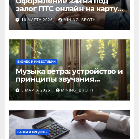
Оформление займа под
залог ПТС онлайн на карту
без визита в офис: порядок,
10 МАРТА 2026
MINING_BROTH
требования и документы
БИЗНЕС И ИНВЕСТИЦИИ
Музыка ветра: устройство и
принципы звучания
колокольчиков
3 МАРТА 2026
MINING_BROTH
БАНКИ И КРЕДИТЫ