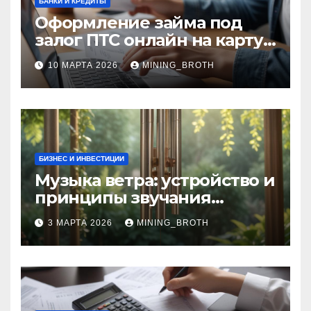
БАНКИ И КРЕДИТЫ
Оформление займа под
залог ПТС онлайн на карту
без визита в офис: порядок,
10 МАРТА 2026
MINING_BROTH
требования и документы
БИЗНЕС И ИНВЕСТИЦИИ
Музыка ветра: устройство и
принципы звучания
колокольчиков
3 МАРТА 2026
MINING_BROTH