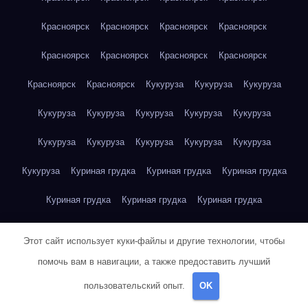
Красноярск
Красноярск
Красноярск
Красноярск
Красноярск
Красноярск
Красноярск
Красноярск
Красноярск
Красноярск
Кукуруза
Кукуруза
Кукуруза
Кукуруза
Кукуруза
Кукуруза
Кукуруза
Кукуруза
Кукуруза
Кукуруза
Кукуруза
Кукуруза
Кукуруза
Кукуруза
Куриная грудка
Куриная грудка
Куриная грудка
Куриная грудка
Куриная грудка
Куриная грудка
Куриная грудка
Куриная грудка
Куриная грудка
Этот сайт использует куки-файлы и другие технологии, чтобы
Куриная грудка
Куриная грудка
Куриная грудка
помочь вам в навигации, а также предоставить лучший
пользовательский опыт.
OK
Куриная грудка
Куриная грудка
Куриная грудка