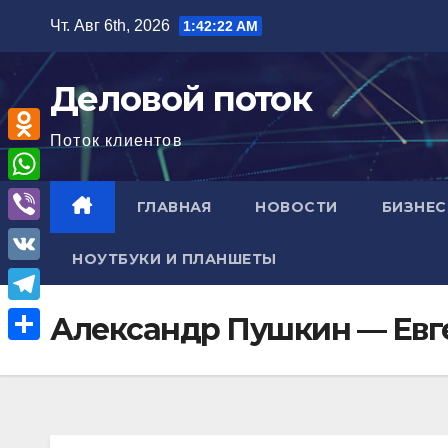
Перейти
Чт. Авг 6th, 2026
1:42:23 AM
к
содержимому
Деловой поток
Поток клиентов
O
d
W
ГЛАВНАЯ
НОВОСТИ
БИЗНЕС
n
h
V
o
НОУТБУКИ И ПЛАНШЕТЫ
a
i
V
k
t
b
K
l
T
Александр Пушкин — Евг
s
e
a
e
A
О
r
s
l
p
т
s
e
p
п
n
g