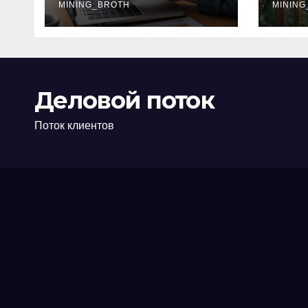
офис: порядок,
MINING_BROTH
кол
MINING
требования и
документы
Деловой поток
Поток клиентов