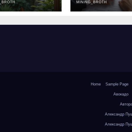
окольчиков
_BROTH
ставки и
MINING_BROTH
требования к
заемщикам
Home
Sample Page
Авокадо
Автор
Александр Пуш
Александр Пуш