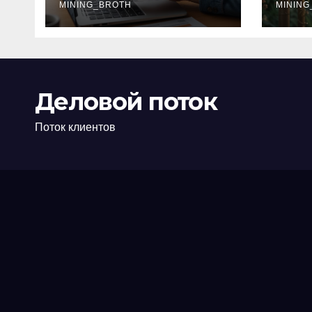
офис: порядок,
MINING_BROTH
кол
MINING
требования и
документы
Деловой поток
Поток клиентов