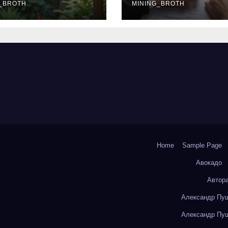
окольчиков
_BROTH
ставки и
MINING_BROTH
требования к
заемщикам
Home
Sample Page
Авокадо
Автор
Александр Пуш
Александр Пуш