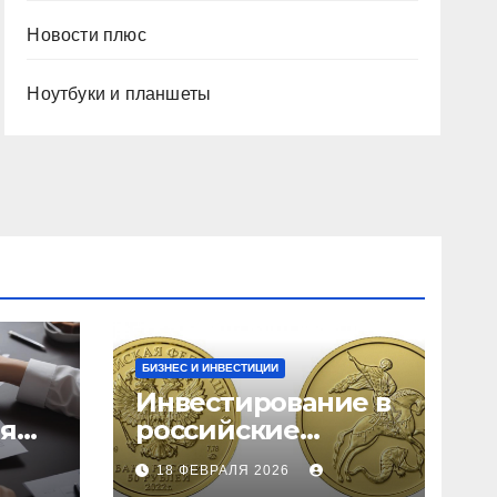
Новости плюс
Ноутбуки и планшеты
БИЗНЕС И ИНВЕСТИЦИИ
Инвестирование в
ия
российские
золотые монеты:
18 ФЕВРАЛЯ 2026
подробное