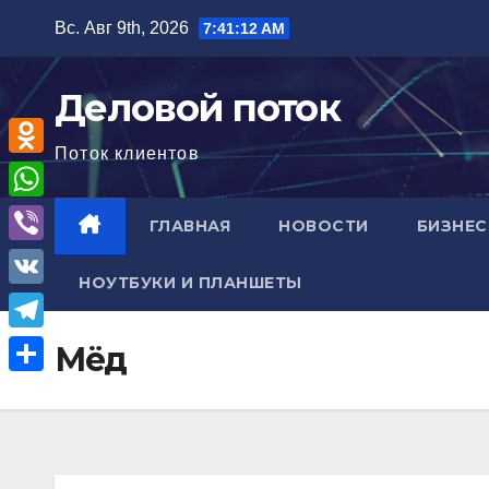
Перейти
Вс. Авг 9th, 2026
7:41:13 AM
к
содержимому
Деловой поток
Поток клиентов
O
d
W
ГЛАВНАЯ
НОВОСТИ
БИЗНЕС
n
h
V
o
НОУТБУКИ И ПЛАНШЕТЫ
a
i
V
k
t
b
K
l
T
Мёд
s
e
a
e
A
О
r
s
l
p
т
s
e
p
п
n
g