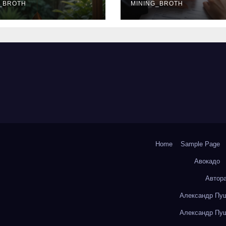
окольчиков
_BROTH
ставки и
MINING_BROTH
требования к
заемщикам
Home
Sample Page
Авокадо
Автор
Александр Пуш
Александр Пуш