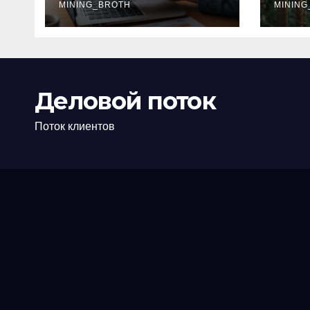
офис: порядок,
MINING_BROTH
кол
MINING
требования и
документы
Деловой поток
Поток клиентов