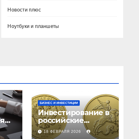
Новости плюс
Ноутбуки и планшеты
БИЗНЕС И ИНВЕСТИЦИИ
Инвестирование в
ия
российские
золотые монеты:
18 ФЕВРАЛЯ 2026
подробное