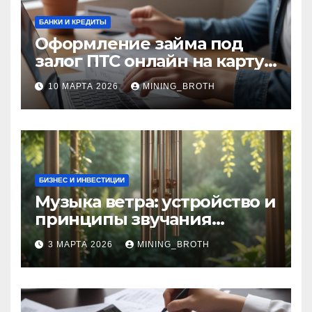
БАНКИ И КРЕДИТЫ
Оформление займа под
залог ПТС онлайн на карту
без визита в офис: порядок,
10 МАРТА 2026
MINING_BROTH
требования и документы
БИЗНЕС И ИНВЕСТИЦИИ
Музыка ветра: устройство и
принципы звучания
колокольчиков
3 МАРТА 2026
MINING_BROTH