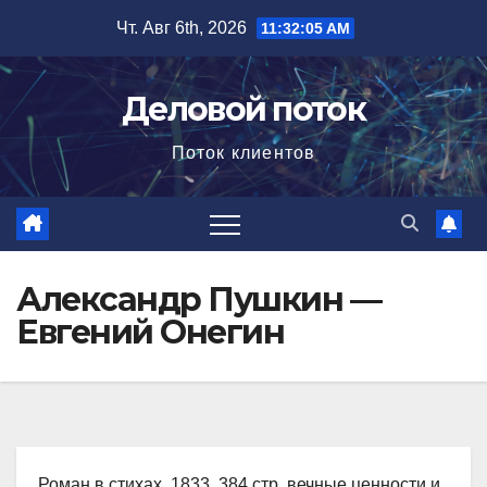
Перейти
Чт. Авг 6th, 2026
11:32:07 AM
к
содержимому
Деловой поток
Поток клиентов
Александр Пушкин —
Евгений Онегин
Роман в стихах, 1833, 384 стр. вечные ценности и