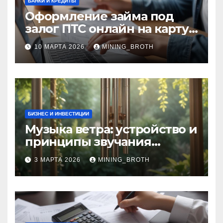
БАНКИ И КРЕДИТЫ
Оформление займа под
залог ПТС онлайн на карту
без визита в офис: порядок,
10 МАРТА 2026
MINING_BROTH
требования и документы
БИЗНЕС И ИНВЕСТИЦИИ
Музыка ветра: устройство и
принципы звучания
колокольчиков
3 МАРТА 2026
MINING_BROTH