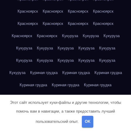
Красноярск
Красноярск
Красноярск
Красноярск
Красноярск
Красноярск
Красноярск
Красноярск
Красноярск
Красноярск
Кукуруза
Кукуруза
Кукуруза
Кукуруза
Кукуруза
Кукуруза
Кукуруза
Кукуруза
Кукуруза
Кукуруза
Кукуруза
Кукуруза
Кукуруза
Кукуруза
Куриная грудка
Куриная грудка
Куриная грудка
Куриная грудка
Куриная грудка
Куриная грудка
Куриная грудка
Куриная грудка
Куриная грудка
Этот сайт использует куки-файлы и другие технологии, чтобы
Куриная грудка
Куриная грудка
Куриная грудка
помочь вам в навигации, а также предоставить лучший
пользовательский опыт.
OK
Куриная грудка
Куриная грудка
Куриная грудка