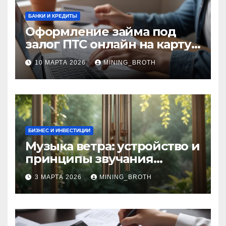
БАНКИ И КРЕДИТЫ
Оформление займа под
залог ПТС онлайн на карту
без визита в офис: порядок,
10 МАРТА 2026
MINING_BROTH
требования и документы
БИЗНЕС И ИНВЕСТИЦИИ
Музыка ветра: устройство и
принципы звучания
колокольчиков
3 МАРТА 2026
MINING_BROTH