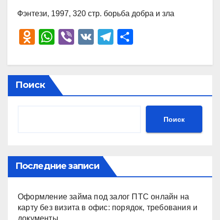
Фэнтези, 1997, 320 стр. борьба добра и зла
O
W
Vi
V
T
О
d
h
b
K
el
тп
n
at
er
e
р
o
s
gr
а
Поиск
kl
A
a
в
a
p
m
и
Поиск
ss
p
ть
ni
ki
Последние записи
Оформление займа под залог ПТС онлайн на
карту без визита в офис: порядок, требования и
документы