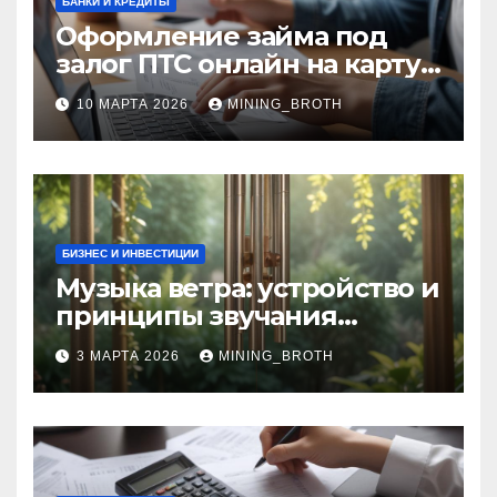
БАНКИ И КРЕДИТЫ
Оформление займа под
залог ПТС онлайн на карту
без визита в офис: порядок,
10 МАРТА 2026
MINING_BROTH
требования и документы
БИЗНЕС И ИНВЕСТИЦИИ
Музыка ветра: устройство и
принципы звучания
колокольчиков
3 МАРТА 2026
MINING_BROTH