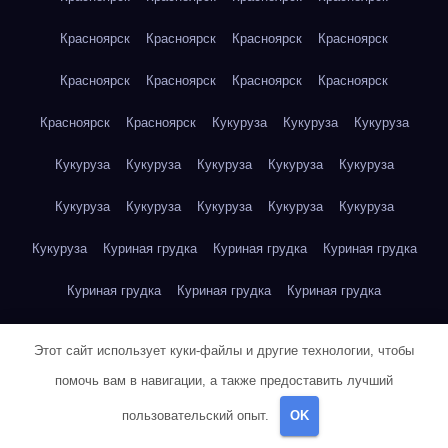
Красноярск
Красноярск
Красноярск
Красноярск
Красноярск
Красноярск
Красноярск
Красноярск
Красноярск
Красноярск
Кукуруза
Кукуруза
Кукуруза
Кукуруза
Кукуруза
Кукуруза
Кукуруза
Кукуруза
Кукуруза
Кукуруза
Кукуруза
Кукуруза
Кукуруза
Кукуруза
Куриная грудка
Куриная грудка
Куриная грудка
Куриная грудка
Куриная грудка
Куриная грудка
Куриная грудка
Куриная грудка
Куриная грудка
Этот сайт использует куки-файлы и другие технологии, чтобы
Куриная грудка
Куриная грудка
Куриная грудка
помочь вам в навигации, а также предоставить лучший
пользовательский опыт.
OK
Куриная грудка
Куриная грудка
Куриная грудка