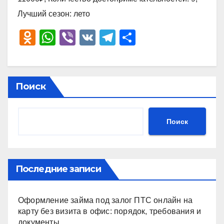
Лучший сезон: лето
O
W
Vi
V
T
О
d
h
b
K
el
тп
n
at
er
e
р
o
s
gr
а
Поиск
kl
A
a
в
a
p
m
и
Поиск
ss
p
ть
ni
ki
Последние записи
Оформление займа под залог ПТС онлайн на
карту без визита в офис: порядок, требования и
документы