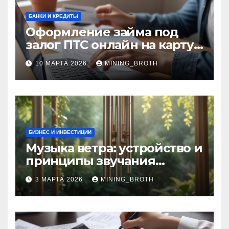
БАНКИ И КРЕДИТЫ
Оформление займа под
залог ПТС онлайн на карту
без визита в офис: порядок,
10 МАРТА 2026
MINING_BROTH
требования и документы
БИЗНЕС И ИНВЕСТИЦИИ
Музыка ветра: устройство и
принципы звучания
колокольчиков
3 МАРТА 2026
MINING_BROTH