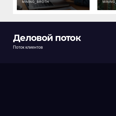
офис: порядок,
MINING_BROTH
кол
MINING
требования и
документы
Деловой поток
Поток клиентов