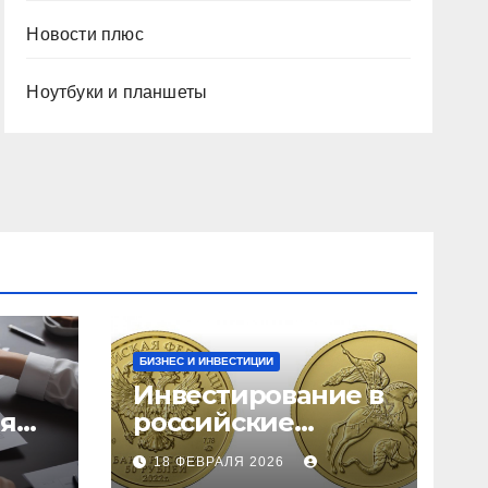
Новости плюс
Ноутбуки и планшеты
БИЗНЕС И ИНВЕСТИЦИИ
Инвестирование в
ия
российские
золотые монеты:
18 ФЕВРАЛЯ 2026
подробное