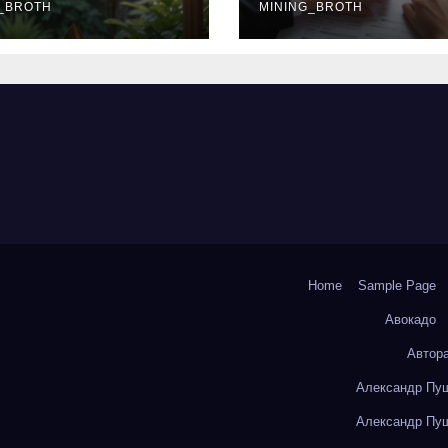
окольчиков
_BROTH
ставки и
MINING_BROTH
требования к
заемщикам
Home
Sample Page
Авокадо
Автор
Александр Пуш
Александр Пуш