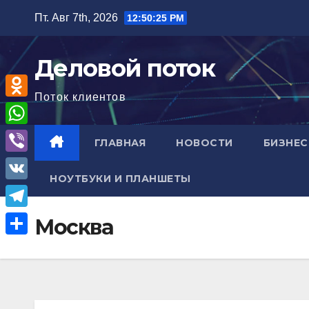
Перейти
Пт. Авг 7th, 2026
12:50:26 PM
к
содержимому
Деловой поток
Поток клиентов
O
d
W
ГЛАВНАЯ
НОВОСТИ
БИЗНЕС
n
h
V
o
НОУТБУКИ И ПЛАНШЕТЫ
a
i
V
k
t
b
K
l
T
Москва
s
e
a
e
A
О
r
s
l
p
т
s
e
p
п
n
g