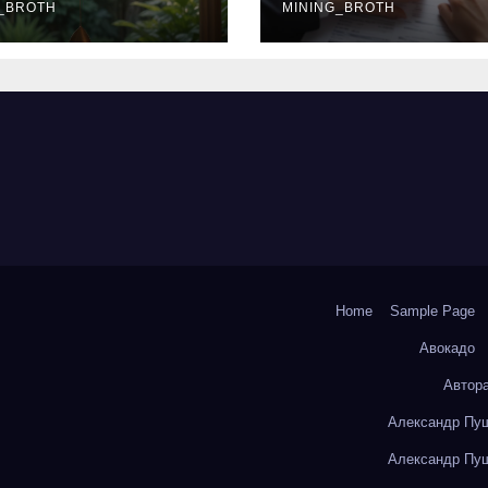
окольчиков
_BROTH
ставки и
MINING_BROTH
требования к
заемщикам
Home
Sample Page
Авокадо
Автор
Александр Пуш
Александр Пуш