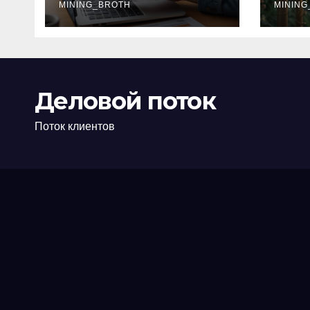
офис: порядок,
MINING_BROTH
кол
MINING
требования и
документы
Деловой поток
Поток клиентов