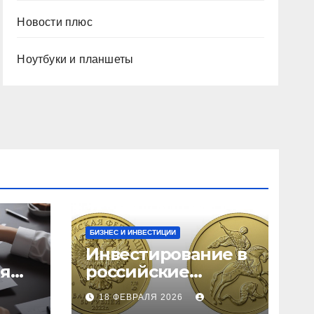
Новости плюс
Ноутбуки и планшеты
БИЗНЕС И ИНВЕСТИЦИИ
Инвестирование в
ия
российские
золотые монеты:
18 ФЕВРАЛЯ 2026
подробное