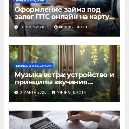
БАНКИ И КРЕДИТЫ
Оформление займа под
залог ПТС онлайн на карту
без визита в офис: порядок,
10 МАРТА 2026
MINING_BROTH
требования и документы
БИЗНЕС И ИНВЕСТИЦИИ
Музыка ветра: устройство и
принципы звучания
колокольчиков
3 МАРТА 2026
MINING_BROTH