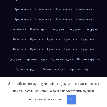
Красноярск
Красноярск
Красноярск
Красноярск
Красноярск
Красноярск
Красноярск
Красноярск
Красноярск
Красноярск
Кукуруза
Кукуруза
Кукуруза
Кукуруза
Кукуруза
Кукуруза
Кукуруза
Кукуруза
Кукуруза
Кукуруза
Кукуруза
Кукуруза
Кукуруза
Кукуруза
Куриная грудка
Куриная грудка
Куриная грудка
Куриная грудка
Куриная грудка
Куриная грудка
Куриная грудка
Куриная грудка
Куриная грудка
Этот сайт использует куки-файлы и другие технологии, чтобы
Куриная грудка
Куриная грудка
Куриная грудка
помочь вам в навигации, а также предоставить лучший
пользовательский опыт.
OK
Куриная грудка
Куриная грудка
Куриная грудка