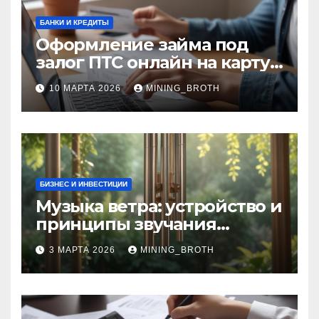
БАНКИ И КРЕДИТЫ
Оформление займа под
залог ПТС онлайн на карту
без визита в офис: порядок,
10 МАРТА 2026
MINING_BROTH
требования и документы
БИЗНЕС И ИНВЕСТИЦИИ
Музыка ветра: устройство и
принципы звучания
колокольчиков
3 МАРТА 2026
MINING_BROTH