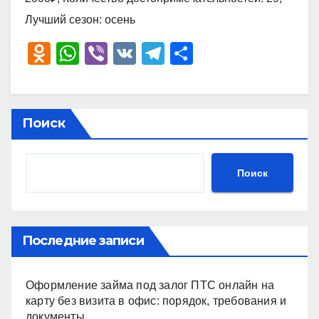
Лучший сезон: осень
O
W
Vi
V
T
О
d
h
b
K
el
тп
n
at
er
e
р
o
s
gr
а
Поиск
kl
A
a
в
a
p
m
и
Поиск
ss
p
ть
ni
ki
Последние записи
Оформление займа под залог ПТС онлайн на
карту без визита в офис: порядок, требования и
документы