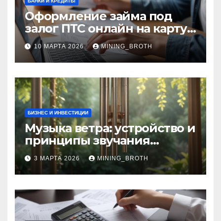
БАНКИ И КРЕДИТЫ
Оформление займа под
залог ПТС онлайн на карту
без визита в офис: порядок,
10 МАРТА 2026
MINING_BROTH
требования и документы
БИЗНЕС И ИНВЕСТИЦИИ
Музыка ветра: устройство и
принципы звучания
колокольчиков
3 МАРТА 2026
MINING_BROTH