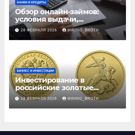
БАНКИ И КРЕДИТЫ
Обзор онлайн-займов:
условия выдачи,
процентные ставки и
28 ФЕВРАЛЯ 2026
MINING_BROTH
требования к заемщикам
БИЗНЕС И ИНВЕСТИЦИИ
Инвестирование в
российские золотые
монеты: подробное
18 ФЕВРАЛЯ 2026
MINING_BROTH
руководство