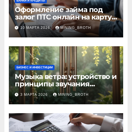
БАНКИ И КРЕДИТЫ
Оформление займа под
залог ПТС онлайн на карту
без визита в офис: порядок,
10 МАРТА 2026
MINING_BROTH
требования и документы
БИЗНЕС И ИНВЕСТИЦИИ
Музыка ветра: устройство и
принципы звучания
колокольчиков
3 МАРТА 2026
MINING_BROTH