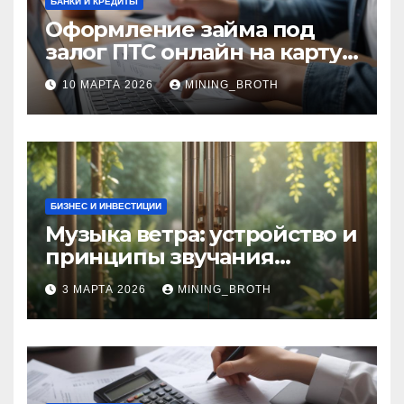
БАНКИ И КРЕДИТЫ
Оформление займа под
залог ПТС онлайн на карту
без визита в офис: порядок,
10 МАРТА 2026
MINING_BROTH
требования и документы
БИЗНЕС И ИНВЕСТИЦИИ
Музыка ветра: устройство и
принципы звучания
колокольчиков
3 МАРТА 2026
MINING_BROTH