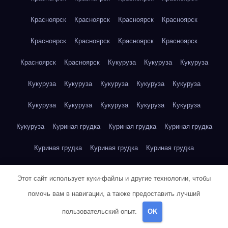
Красноярск
Красноярск
Красноярск
Красноярск
Красноярск
Красноярск
Красноярск
Красноярск
Красноярск
Красноярск
Кукуруза
Кукуруза
Кукуруза
Кукуруза
Кукуруза
Кукуруза
Кукуруза
Кукуруза
Кукуруза
Кукуруза
Кукуруза
Кукуруза
Кукуруза
Кукуруза
Куриная грудка
Куриная грудка
Куриная грудка
Куриная грудка
Куриная грудка
Куриная грудка
Куриная грудка
Куриная грудка
Куриная грудка
Этот сайт использует куки-файлы и другие технологии, чтобы
Куриная грудка
Куриная грудка
Куриная грудка
помочь вам в навигации, а также предоставить лучший
пользовательский опыт.
OK
Куриная грудка
Куриная грудка
Куриная грудка