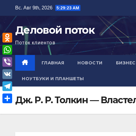
Перейти
Вс. Авг 9th, 2026
5:29:24 AM
к
содержимому
Деловой поток
Поток клиентов
O
d
W
ГЛАВНАЯ
НОВОСТИ
БИЗНЕС
n
h
V
o
НОУТБУКИ И ПЛАНШЕТЫ
a
i
V
k
t
b
K
l
T
Дж. Р. Р. Толкин — Власт
s
e
a
e
A
О
r
s
l
p
т
s
e
p
п
n
g