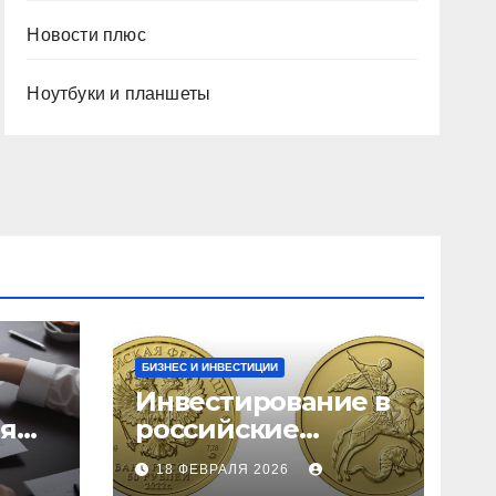
Новости плюс
Ноутбуки и планшеты
БИЗНЕС И ИНВЕСТИЦИИ
Инвестирование в
ия
российские
золотые монеты:
18 ФЕВРАЛЯ 2026
подробное