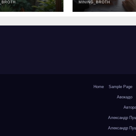
окольчиков
_BROTH
ставки и
MINING_BROTH
требования к
заемщикам
Home
Sample Page
Авокадо
Автор
Александр Пуш
Александр Пуш