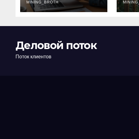
офис: порядок,
MINING_BROTH
кол
MINING
требования и
документы
Деловой поток
Поток клиентов