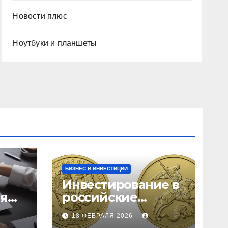
Новости плюс
Ноутбуки и планшеты
БИЗНЕС И ИНВЕСТИЦИИ
Инвестирование в
ия
российские
золотые монеты:
18 ФЕВРАЛЯ 2026
подробное