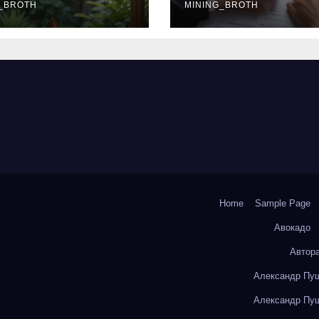
окольчиков
_BROTH
ставки и
MINING_BROTH
требования к
заемщикам
Home
Sample Page
Авокадо
Автор
Александр Пуш
Александр Пуш