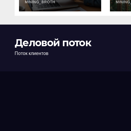
офис: порядок,
MINING_BROTH
кол
MINING
требования и
документы
Деловой поток
Поток клиентов