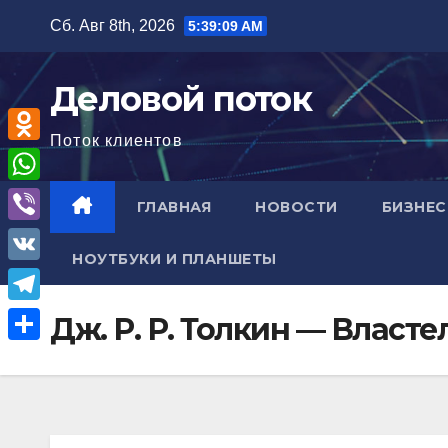
Перейти
Сб. Авг 8th, 2026
5:39:10 AM
к
содержимому
Деловой поток
Поток клиентов
O
d
W
ГЛАВНАЯ
НОВОСТИ
БИЗНЕС
n
h
V
o
НОУТБУКИ И ПЛАНШЕТЫ
a
i
V
k
t
b
K
l
T
Дж. Р. Р. Толкин — Власт
s
e
a
e
A
О
r
s
l
p
т
s
e
p
п
n
g