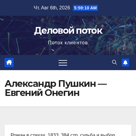
Перейти
Чт. Авг 6th, 2026
5:59:11 AM
к
содержимому
Деловой поток
Поток клиентов
Александр Пушкин —
Евгений Онегин
Роман в стихах, 1833, 384 стр. судьба и выбор