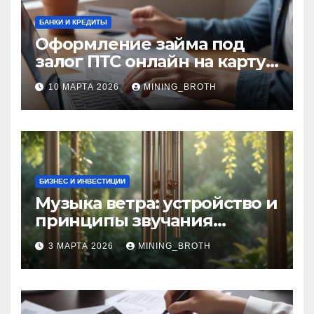
БАНКИ И КРЕДИТЫ
Оформление займа под
залог ПТС онлайн на карту
без визита в офис: порядок,
10 МАРТА 2026
MINING_BROTH
требования и документы
БИЗНЕС И ИНВЕСТИЦИИ
Музыка ветра: устройство и
принципы звучания
колокольчиков
3 МАРТА 2026
MINING_BROTH