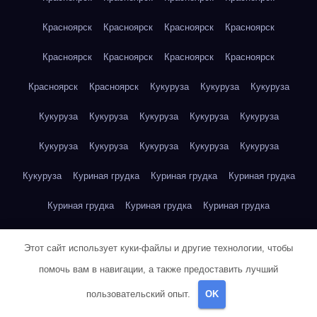
Красноярск
Красноярск
Красноярск
Красноярск
Красноярск
Красноярск
Красноярск
Красноярск
Красноярск
Красноярск
Кукуруза
Кукуруза
Кукуруза
Кукуруза
Кукуруза
Кукуруза
Кукуруза
Кукуруза
Кукуруза
Кукуруза
Кукуруза
Кукуруза
Кукуруза
Кукуруза
Куриная грудка
Куриная грудка
Куриная грудка
Куриная грудка
Куриная грудка
Куриная грудка
Куриная грудка
Куриная грудка
Куриная грудка
Этот сайт использует куки-файлы и другие технологии, чтобы
Куриная грудка
Куриная грудка
Куриная грудка
помочь вам в навигации, а также предоставить лучший
пользовательский опыт.
OK
Куриная грудка
Куриная грудка
Куриная грудка