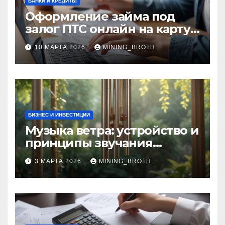
БАНКИ И КРЕДИТЫ
Оформление займа под
залог ПТС онлайн на карту
без визита в офис: порядок,
10 МАРТА 2026
MINING_BROTH
требования и документы
БИЗНЕС И ИНВЕСТИЦИИ
Музыка ветра: устройство и
принципы звучания
колокольчиков
3 МАРТА 2026
MINING_BROTH