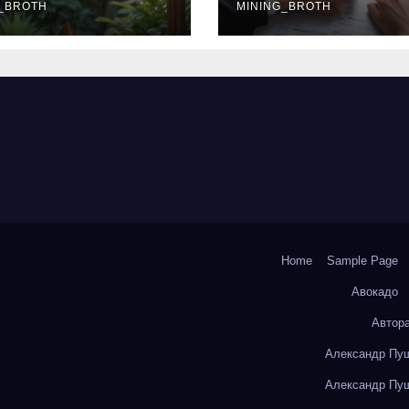
окольчиков
_BROTH
ставки и
MINING_BROTH
требования к
заемщикам
Home
Sample Page
Авокадо
Автор
Александр Пуш
Александр Пуш