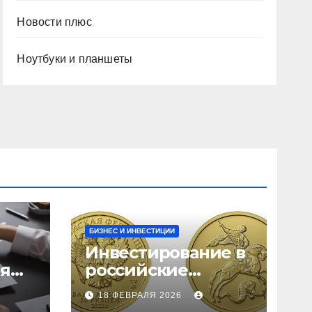
Новости плюс
Ноутбуки и планшеты
БИЗНЕС И ИНВЕСТИЦИИ
Инвестирование в
ия
российские
золотые монеты:
18 ФЕВРАЛЯ 2026
подробное