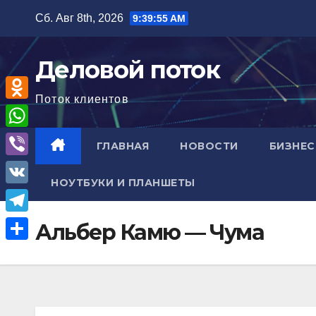
Перейти
Сб. Авг 8th, 2026
9:39:56 AM
к
содержимому
Деловой поток
Поток клиентов
O
d
W
ГЛАВНАЯ
НОВОСТИ
БИЗНЕС
n
h
V
o
НОУТБУКИ И ПЛАНШЕТЫ
a
i
V
k
t
b
K
l
T
Альбер Камю — Чума
s
e
a
e
A
О
r
s
l
p
т
s
e
p
п
n
g