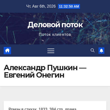
Перейти
Чт. Авг 6th, 2026
11:32:51 AM
к
содержимому
Деловой поток
Поток клиентов
Александр Пушкин —
Евгений Онегин
Роман в стихах, 1833, 384 стр. драма