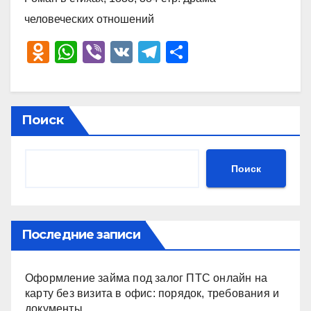
человеческих отношений
O
W
Vi
V
T
О
d
h
b
K
el
тп
n
at
er
e
р
o
s
gr
а
Поиск
kl
A
a
в
a
p
m
и
Поиск
ss
p
ть
ni
ki
Последние записи
Оформление займа под залог ПТС онлайн на
карту без визита в офис: порядок, требования и
документы