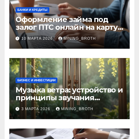
БАНКИ И КРЕДИТЫ
Оформление займа под
залог ПТС онлайн на карту
без визита в офис: порядок,
10 МАРТА 2026
MINING_BROTH
требования и документы
БИЗНЕС И ИНВЕСТИЦИИ
Музыка ветра: устройство и
принципы звучания
колокольчиков
3 МАРТА 2026
MINING_BROTH