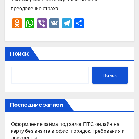
преодоление страха
O
W
Vi
V
T
О
d
h
b
K
el
тп
n
at
er
e
р
o
s
gr
а
Поиск
kl
A
a
в
a
p
m
и
Поиск
ss
p
ть
ni
ki
Последние записи
Оформление займа под залог ПТС онлайн на
карту без визита в офис: порядок, требования и
документы