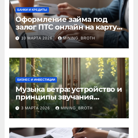
БАНКИ И КРЕДИТЫ
Оформление займа под
залог ПТС онлайн на карту
без визита в офис: порядок,
10 МАРТА 2026
MINING_BROTH
требования и документы
БИЗНЕС И ИНВЕСТИЦИИ
Музыка ветра: устройство и
принципы звучания
колокольчиков
3 МАРТА 2026
MINING_BROTH